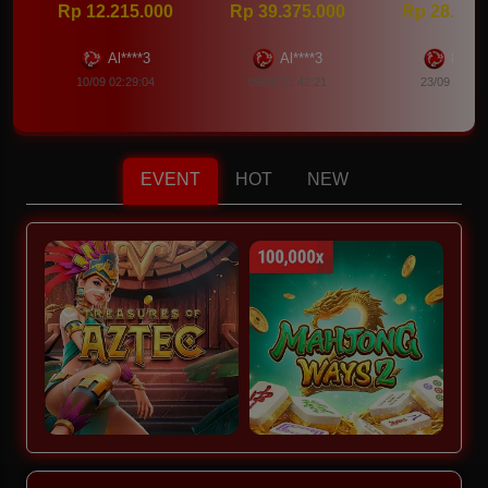
0
Rp 12.215.000
Rp 39.375.000
Rp 28.896
Al****3
Al****3
81***
10/09 02:29:04
09/09 21:42:21
23/09 10:03:
EVENT
HOT
NEW