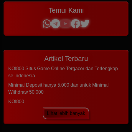
Temui Kami
Artikel Terbaru
KOI800 Situs Game Online Tergacor dan Terlengkap
se Indonesia
Minimal Deposit hanya 5.000 dan untuk Minimal
Withdraw 50.000
KOI800
Lihat lebih banyak