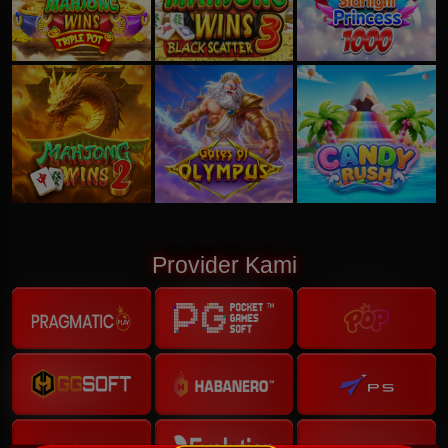
Provider Kami