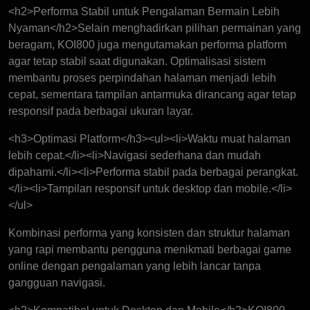
<h2>Performa Stabil untuk Pengalaman Bermain Lebih
Nyaman</h2>Selain menghadirkan pilihan permainan yang
beragam, KOI800 juga mengutamakan performa platform
agar tetap stabil saat digunakan. Optimalisasi sistem
membantu proses perpindahan halaman menjadi lebih
cepat, sementara tampilan antarmuka dirancang agar tetap
responsif pada berbagai ukuran layar.
<h3>Optimasi Platform</h3><ul><li>Waktu muat halaman
lebih cepat.</li><li>Navigasi sederhana dan mudah
dipahami.</li><li>Performa stabil pada berbagai perangkat.
</li><li>Tampilan responsif untuk desktop dan mobile.</li>
</ul>
Kombinasi performa yang konsisten dan struktur halaman
yang rapi membantu pengguna menikmati berbagai game
online dengan pengalaman yang lebih lancar tanpa
gangguan navigasi.