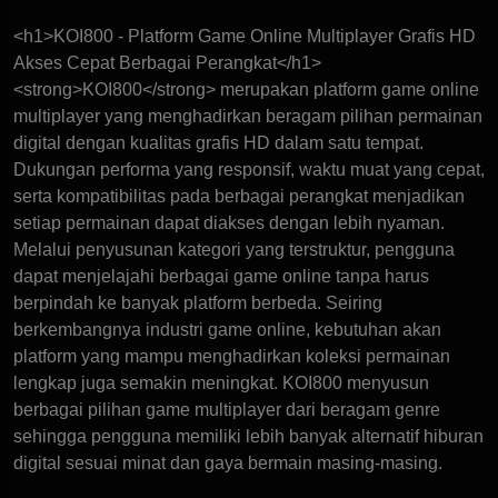
<h1>KOI800 - Platform Game Online Multiplayer Grafis HD
Akses Cepat Berbagai Perangkat</h1>
<strong>KOI800</strong> merupakan platform game online
multiplayer yang menghadirkan beragam pilihan permainan
digital dengan kualitas grafis HD dalam satu tempat.
Dukungan performa yang responsif, waktu muat yang cepat,
serta kompatibilitas pada berbagai perangkat menjadikan
setiap permainan dapat diakses dengan lebih nyaman.
Melalui penyusunan kategori yang terstruktur, pengguna
dapat menjelajahi berbagai game online tanpa harus
berpindah ke banyak platform berbeda. Seiring
berkembangnya industri game online, kebutuhan akan
platform yang mampu menghadirkan koleksi permainan
lengkap juga semakin meningkat. KOI800 menyusun
berbagai pilihan game multiplayer dari beragam genre
sehingga pengguna memiliki lebih banyak alternatif hiburan
digital sesuai minat dan gaya bermain masing-masing.