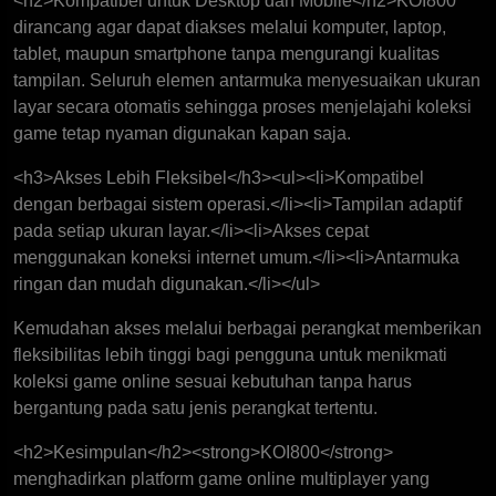
<h2>Kompatibel untuk Desktop dan Mobile</h2>KOI800
dirancang agar dapat diakses melalui komputer, laptop,
tablet, maupun smartphone tanpa mengurangi kualitas
tampilan. Seluruh elemen antarmuka menyesuaikan ukuran
layar secara otomatis sehingga proses menjelajahi koleksi
game tetap nyaman digunakan kapan saja.
<h3>Akses Lebih Fleksibel</h3><ul><li>Kompatibel
dengan berbagai sistem operasi.</li><li>Tampilan adaptif
pada setiap ukuran layar.</li><li>Akses cepat
menggunakan koneksi internet umum.</li><li>Antarmuka
ringan dan mudah digunakan.</li></ul>
Kemudahan akses melalui berbagai perangkat memberikan
fleksibilitas lebih tinggi bagi pengguna untuk menikmati
koleksi game online sesuai kebutuhan tanpa harus
bergantung pada satu jenis perangkat tertentu.
<h2>Kesimpulan</h2><strong>KOI800</strong>
menghadirkan platform game online multiplayer yang