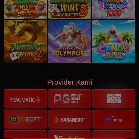
Provider Kami