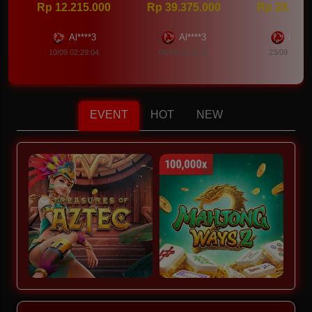
0
Rp 12.215.000
Rp 39.375.000
Rp 28.896
Al****3
Al****3
81***
10/09 02:29:04
09/09 21:42:21
23/09 10:03:
EVENT
HOT
NEW