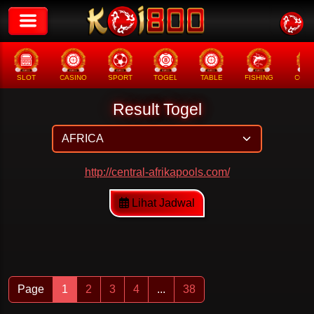
SLOT
CASINO
SPORT
TOGEL
TABLE
FISHING
COCK
Result Togel
http://central-afrikapools.com/
Lihat Jadwal
Page
1
2
3
4
...
38