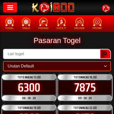
TOGEL
TABLE
FISHING
COCK F.
ARCADE
PROMO
ME
Pasaran Togel
TOTO MACAU 13.00
TOTOMACAU 16.00
6300
7875
06 : 38 : 20
09 : 38 : 20
TOTOMACAU 19.00
TOTOMACAU 22.00