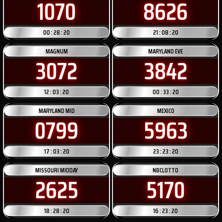
1070
8626
00 : 28 : 20
21 : 08 : 20
MAGNUM
MARYLAND EVE
3072
3842
12 : 03 : 20
00 : 33 : 20
MARYLAND MID
MEXICO
0799
5963
17 : 03 : 20
23 : 23 : 20
MISSOURI MIDDAY
NBCLOTTO
2625
5170
18 : 28 : 20
16 : 23 : 20