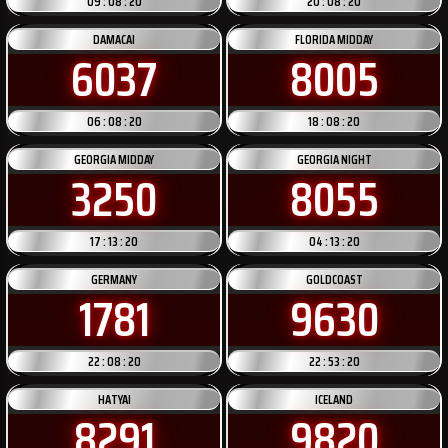
09 : 08 : 20
20 : 08 : 20
DAMACAI
FLORIDA MIDDAY
6037
8005
06 : 08 : 20
18 : 08 : 20
GEORGIA MIDDAY
GEORGIA NIGHT
3250
8055
17 : 13 : 20
04 : 13 : 20
GERMANY
GOLDCOAST
1781
9630
22 : 08 : 20
22 : 53 : 20
HATYAI
ICELAND
8291
9820