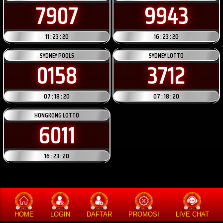
7907
9943
11 : 23 : 20
16 : 23 : 20
SYDNEY POOLS
SYDNEY LOTTO
0158
3712
07 : 18 : 20
07 : 18 : 20
HONGKONG LOTTO
6011
16 : 23 : 20
HOME
LOGIN
DAFTAR
PROMOSI
LIVE CHAT