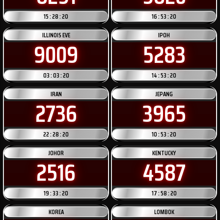
15 : 28 : 20
16 : 53 : 20
ILLINOIS EVE
IPOH
9009
5283
03 : 03 : 20
14 : 53 : 20
IRAN
JEPANG
2736
3965
22 : 28 : 20
10 : 53 : 20
JOHOR
KENTUCKY
2516
4587
19 : 33 : 20
17 : 58 : 20
KOREA
LOMBOK