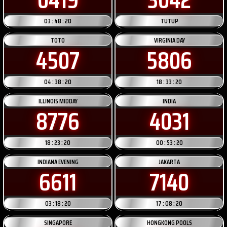
03 : 48 : 20
TUTUP
TOTO
VIRGINIA DAY
4507
5806
04 : 38 : 20
18 : 33 : 20
ILLINOIS MIDDAY
INDIA
8776
4031
18 : 23 : 20
00 : 53 : 20
INDIANA EVENING
JAKARTA
6611
7140
03 : 18 : 20
17 : 08 : 20
SINGAPORE
HONGKONG POOLS