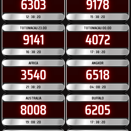
6303
9178
12 : 38 : 20
15 : 38 : 20
TOTOMACAU 23.00
TOTOMACAU 00.00
9141
4072
16 : 38 : 20
17 : 38 : 20
AFRICA
ANGKOR
3540
6518
21 : 38 : 20
04 : 08 : 20
AUSTRALIA
BUFFALO
8008
6205
19 : 08 : 20
17 : 38 : 20