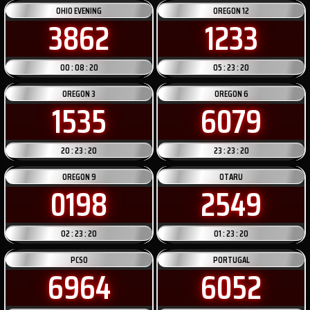
OHIO EVENING
OREGON 12
3862
1233
00 : 08 : 20
05 : 23 : 20
OREGON 3
OREGON 6
1535
6079
20 : 23 : 20
23 : 23 : 20
OREGON 9
OTARU
0198
2549
02 : 23 : 20
01 : 23 : 20
PCSO
PORTUGAL
6964
6052