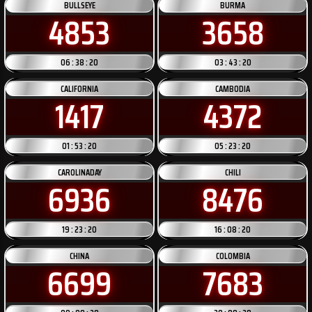
BULLSEYE
BURMA
4853
3658
06 : 38 : 20
03 : 43 : 20
CALIFORNIA
CAMBODIA
1417
4372
01 : 53 : 20
05 : 23 : 20
CAROLINADAY
CHILI
6936
8476
19 : 23 : 20
16 : 08 : 20
CHINA
COLOMBIA
6699
7683