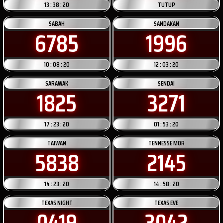
13 : 38 : 20
TUTUP
SABAH
SANDAKAN
6785
1996
10 : 08 : 20
12 : 03 : 20
SARAWAK
SENDAI
1825
3271
17 : 23 : 20
01 : 53 : 20
TAIWAN
TENNESSE MOR
5838
2145
14 : 23 : 20
14 : 58 : 20
TEXAS NIGHT
TEXAS EVE
0419
3042