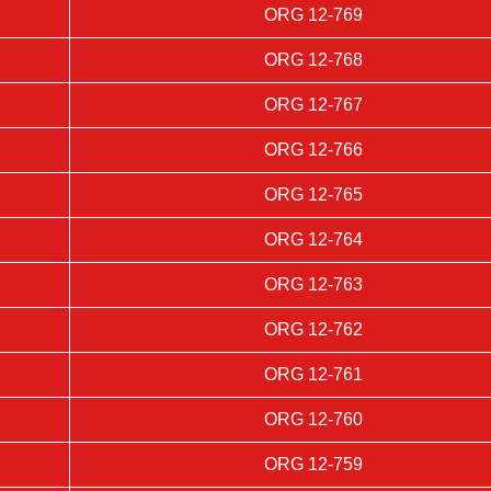
ORG 12-769
ORG 12-768
ORG 12-767
ORG 12-766
ORG 12-765
ORG 12-764
ORG 12-763
ORG 12-762
ORG 12-761
ORG 12-760
ORG 12-759