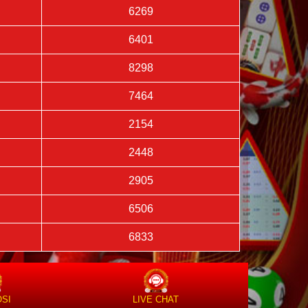
6269
6401
8298
7464
2154
2448
2905
6506
6833
SI
LIVE CHAT