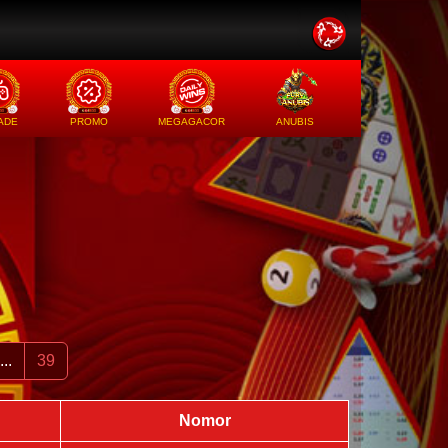
ADE
PROMO
MEGAGACOR
ANUBIS
...
39
Nomor