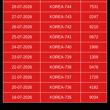
28-07-2026
KOREA-744
7531
27-07-2026
KOREA-743
0247
26-07-2026
KOREA-742
9210
25-07-2026
KOREA-741
0672
24-07-2026
KOREA-740
1900
23-07-2026
KOREA-739
1309
22-07-2026
KOREA-738
0478
21-07-2026
KOREA-737
1729
20-07-2026
KOREA-736
4182
19-07-2026
KOREA-735
9034