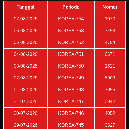
Tanggal
Periode
Nomor
07-08-2026
KOREA-754
1070
06-08-2026
KOREA-753
7453
05-08-2026
KOREA-752
4784
04-08-2026
KOREA-751
6671
03-08-2026
KOREA-750
1621
02-08-2026
KOREA-749
8909
01-08-2026
KOREA-748
7055
31-07-2026
KOREA-747
0942
30-07-2026
KOREA-746
4052
29-07-2026
KOREA-745
0327