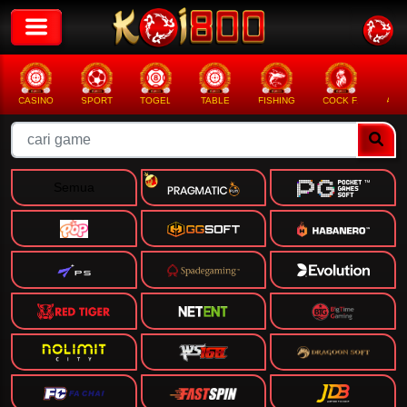
CASINO
SPORT
TOGEL
TABLE
FISHING
COCK F.
ARC
Semua