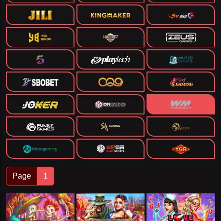
Page
1