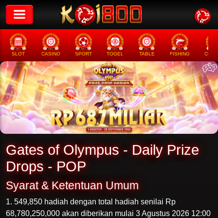
SLOT
CASINO
SPORT
TOGEL
TABLE
FISHING
COCK
Gates of Olympus - Daily Prize
Drops - POP
Syarat & Ketentuan Umum
1. 549,850 hadiah dengan total hadiah senilai Rp
68,780,250,000 akan diberikan mulai 3 Agustus 2026 12:00