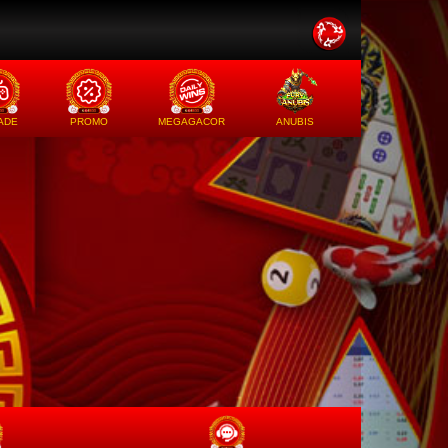
ADE
PROMO
MEGAGACOR
ANUBIS