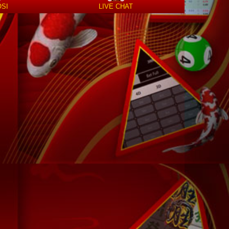
SI
LIVE CHAT