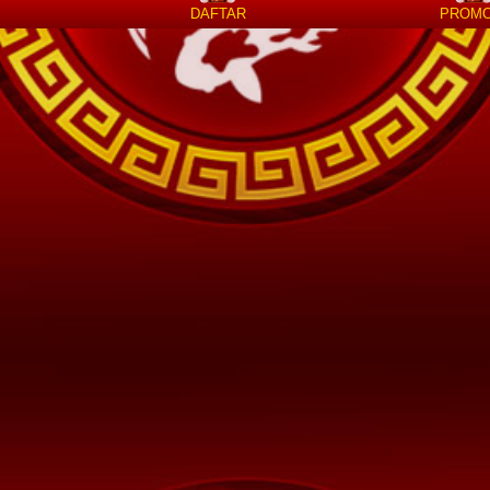
DAFTAR
PROMO